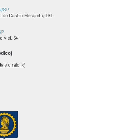
s/SP
a de Castro Mesquita, 131
SP
 Viel, 64
édico)
ais e raio-x)