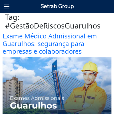
Setrab Group
Tag:
#GestãoDeRiscosGuarulhos
Exame Médico Admissional em
Guarulhos: segurança para
empresas e colaboradores