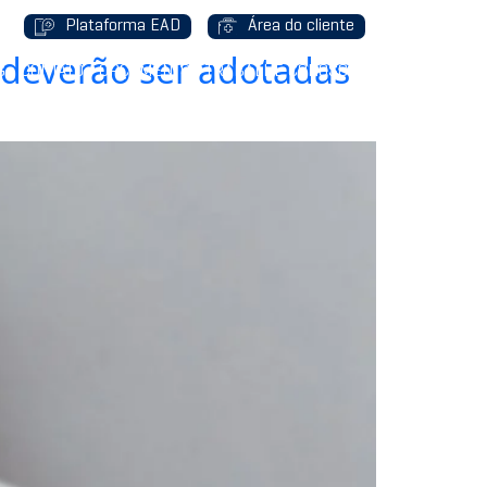
Plataforma EAD
Área do cliente
 deverão ser adotadas
G
CONTATO
ORÇAMENTO
TRABALHE CONOSCO