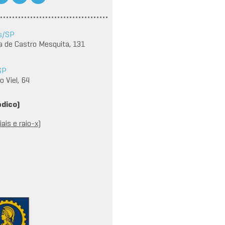
s/SP
a de Castro Mesquita, 131
SP
 Viel, 64
édico)
ais e raio-x)