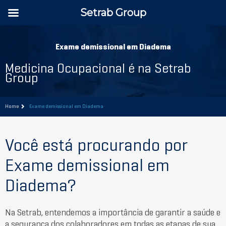
Setrab Group
Exame demissional em Diadema
Medicina Ocupacional é na Setrab
Group
Home
Exame demissional em Diadema
Você está procurando por
Exame demissional em
Diadema?
Na Setrab, entendemos a importância de garantir a saúde e
a segurança dos colaboradores em todas as etapas de sua