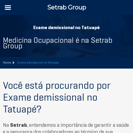
Setrab Group
Exame demissional no Tatuapé
Medicina Ocupacional é na Setrab
Group
Home
Exame demissional no Tatuapé
Você está procurando por
Exame demissional no
Tatuapé?
Na
Setrab
, entendemos a importância de garantir a saúde
e a segurança dos colaboradores ao término de sua