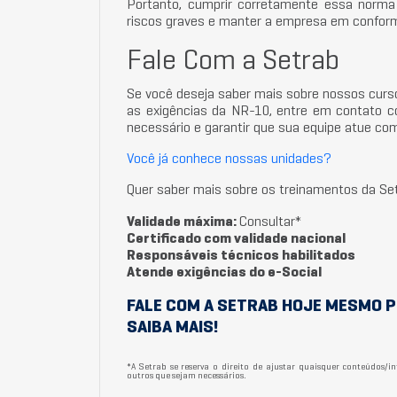
Portanto, cumprir corretamente essa norma é
riscos graves e manter a empresa em conform
Fale Com a Setrab
Se você deseja saber mais sobre nossos cur
as exigências da NR-10, entre em contato c
necessário e garantir que sua equipe atue com
Você já conhece nossas unidades?
Quer saber mais sobre os treinamentos da S
Validade máxima:
Consultar*
Certificado com validade nacional
Responsáveis técnicos habilitados
Atende exigências do e-Social
FALE COM A SETRAB HOJE MESMO P
SAIBA MAIS!
*A Setrab se reserva o direito de ajustar quaisquer conteúdos/
outros que sejam necessários.