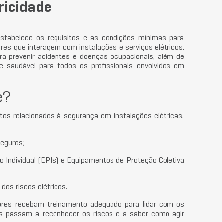
ricidade
tabelece os requisitos e as condições mínimas para
res que interagem com instalações e serviços elétricos.
ra prevenir acidentes e doenças ocupacionais, além de
 saudável para todos os profissionais envolvidos em
e?
s relacionados à segurança em instalações elétricas.
seguros;
o Individual (EPIs) e Equipamentos de Proteção Coletiva
os riscos elétricos.
dores recebam treinamento adequado para lidar com os
les passam a reconhecer os riscos e a saber como agir