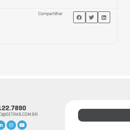
Compartilhar
122.7890
TO@SETRAB.COM.BR