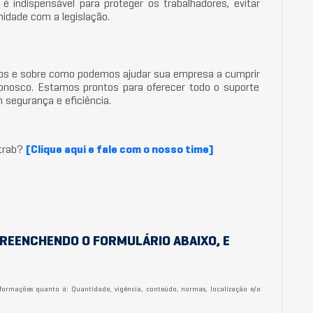
 indispensável para proteger os trabalhadores, evitar
idade com a legislação.
sos e sobre como podemos ajudar sua empresa a cumprir
onosco. Estamos prontos para oferecer todo o suporte
 segurança e eficiência.
etrab?
[Clique aqui e fale com o nosso time]
REENCHENDO O FORMULÁRIO ABAIXO, E
informações quanto à: Quantidade, vigência, conteúdo, normas, localização e/o