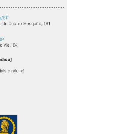
s/SP
a de Castro Mesquita, 131
SP
 Viel, 64
édico)
ais e raio-x)