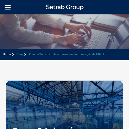
Setrab Group
Home
Blog
Como a Setrab apoia empresas na implantação da NR-12