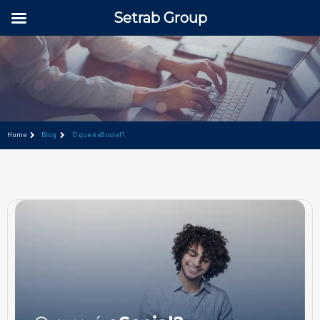
Setrab Group
Home
Blog
O que é eSocial?