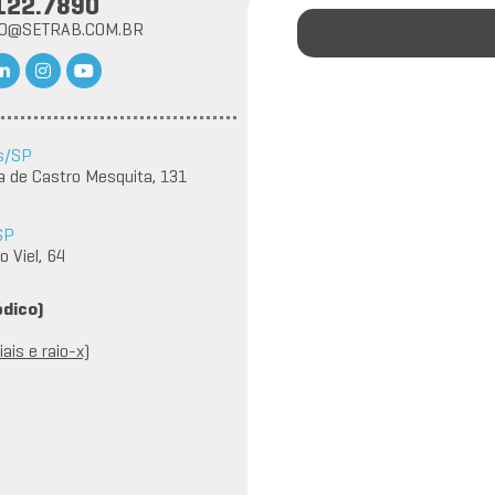
122.7890
TO@SETRAB.COM.BR
s/SP
a de Castro Mesquita, 131
SP
 Viel, 64
édico)
ais e raio-x)