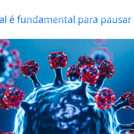
nal é fundamental para pausar 
HOME
QUEM SOMOS
SERVIÇOS
UNIDADES
BLO