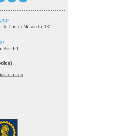
s/SP
a de Castro Mesquita, 131
SP
 Viel, 64
édico)
ais e raio-x)