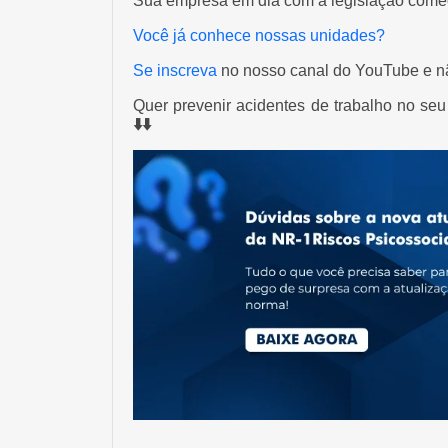
Sua empresa em dia com a legislação começ
Você já conhece nossas unidades?
Se inscreva
no nosso canal do YouTube e n
Quer prevenir acidentes de trabalho no se
⬇️⬇️