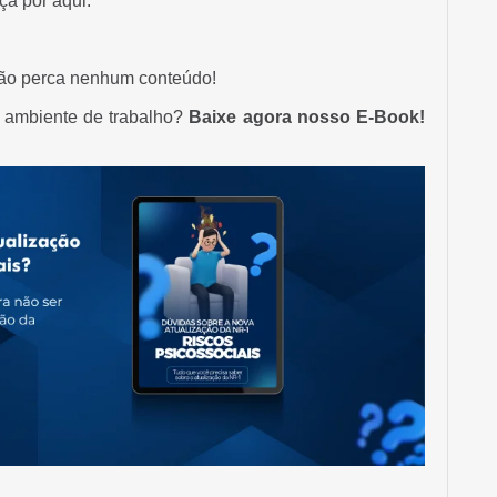
a por aqui.
ão perca nenhum conteúdo!
u ambiente de trabalho?
Baixe agora nosso E-Book!