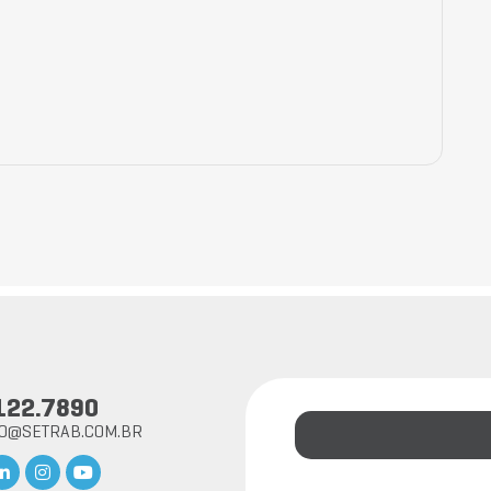
122.7890
TO@SETRAB.COM.BR