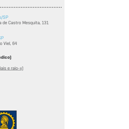
s/SP
a de Castro Mesquita, 131
SP
 Viel, 64
édico)
ais e raio-x)