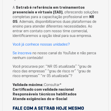
A
Setrab é referência em treinamentos
presenciais e virtuais (EAD)
, oferecendo soluções
completas para a capacitação profissional em
NR
05
. Ademais, disponibilizamos duas plataformas de
ensino para atender diferentes necessidades. Ao
entrar em contato com nosso time comercial,
identificaremos a opção ideal para sua empresa.
Você já conhece nossas unidades?
Se inscreva
no nosso canal do YouTube e não perca
nenhum conteúdo!
Você procurava por: “NR 05 atualizada” “grau de
risco das empresas” “grau de risco nr” “grau de
risco empresas” “nr 05 atualizada”?
Validade máxima:
Consultar*
Certificado com validade nacional
Responsáveis técnicos habilitados
Atende exigências do e-Social
FALE COM A SETRAB HOJE MESMO